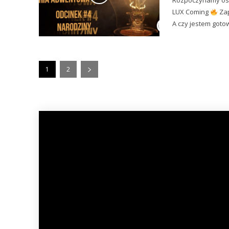
Rozpoczynamy osta
LUX Coming
Zapraszamy na czwarty odcinek "Narodziny". Adwent dobiega końca.
A czy jestem gotow
1
2