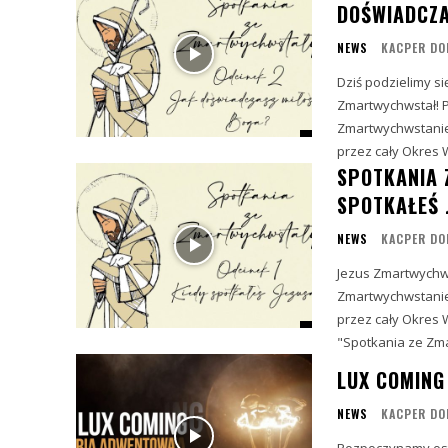
DOŚWIADCZA
NEWS
KACPER DO
Dziś podzielimy s
Zmartwychwstał! Prawdziw
Zmartwychwstanie
przez cały Okres W
SPOTKANIA 
SPOTKAŁEŚ 
NEWS
KACPER DO
Jezus Zmartwychwstał! P
Zmartwychwstanie
przez cały Okres 
"Spotkania ze Zmar
LUX COMING
NEWS
KACPER DO