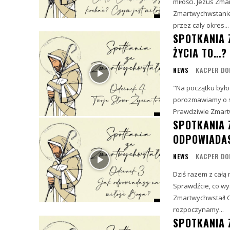
miłości. Jezus Zmartwyc
Zmartwychwstanie
przez cały okres...
SPOTKANIA 
ŻYCIA TO…?
NEWS
KACPER DO
"Na początku było 
porozmawiamy o s
SPOTKANIA 
ODPOWIADAS
NEWS
KACPER DO
Dziś razem z całą
Sprawdźcie, co wy
Zmartwychwstał! Chcemy ucieszyć się Zmartwychwstaniem Chrystusa, dlatego
rozpoczynamy...
SPOTKANIA 