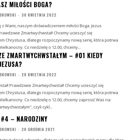
SZ MIŁOŚCI BOGA?
BKOWSKI
-
30 KWIETNIA 2022
ię z Wami, naszym doświadczeniem miłości Boga. Jezus
ie Zmartwychwstał! Chcemy ucieszyć się
m Chrystusa, dlatego rozpoczynamy nową serię, która potrwa
ielkanocny. Co niedzielę o 12.00, chcemy...
ZE ZMARTWYCHWSTAŁYM – #01 KIEDY
JEZUSA?
BKOWSKI
-
28 KWIETNIA 2022
rawdziwie Zmartwychwstał! Chcemy ucieszyć się
m Chrystusa, dlatego rozpoczynamy nową serię, która potrwa
Wielkanocny. Co niedzielę o 12.00, chcemy zaprosić Was na:
twychwstałym", czyli cykl...
 #4 – NARODZINY
BKOWSKI
-
20 GRUDNIA 2021