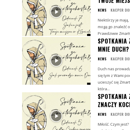
TWOJE MIEJ
NEWS
KACPER DO
Niektórzy je mają, 
mogą go znaleźć o
SPOTKANIA 
MNIE DUCH?
NEWS
KACPER DO
Duch nas prowadzi,
się tym z Wami podz
ucieszyć się Zmar
która...
SPOTKANIA 
ZNACZY KOC
NEWS
KACPER DO
Miłość. Czym jest