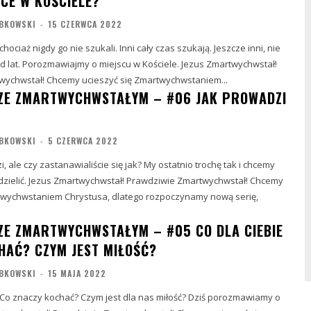
SCE W KOŚCIELE?
BKOWSKI
-
15 CZERWCA 2022
chociaż nigdy go nie szukali. Inni cały czas szukają. Jeszcze inni, nie
d lat. Porozmawiajmy o miejscu w Kościele. Jezus Zmartwychwstał!
Prawdziwie Zmartwychwstał! Chcemy ucieszyć się Zmartwychwstaniem...
ZE ZMARTWYCHWSTAŁYM – #06 JAK PROWADZI
BKOWSKI
-
5 CZERWCA 2022
 ale czy zastanawialiście się jak? My ostatnio trochę tak i chcemy
ielić. Jezus Zmartwychwstał! Prawdziwie Zmartwychwstał! Chcemy
twychwstaniem Chrystusa, dlatego rozpoczynamy nową serię,
ZE ZMARTWYCHWSTAŁYM – #05 CO DLA CIEBIE
HAĆ? CZYM JEST MIŁOŚĆ?
BKOWSKI
-
15 MAJA 2022
? Co znaczy kochać? Czym jest dla nas miłość? Dziś porozmawiamy o