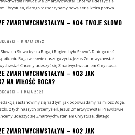
hwstał! Prawdziwie Zmartwychwstał! Chcemy ucieszyć się
m Chrystusa, dlatego rozpoczynamy nową serię, która potrwa
ZE ZMARTWYCHWSTAŁYM – #04 TWOJE SŁOWO
BKOWSKI
-
8 MAJA 2022
Słowo, a Słowo było u Boga, i Bogiem było Słowo". Dlatego dziś
potkaniu Boga w słowie naszego życia. Jezus Zmartwychwstał!
Prawdziwie Zmartwychwstał! Chcemy ucieszyć się Zmartwychwstaniem Chrystusa,...
ZE ZMARTWYCHWSTAŁYM – #03 JAK
Z NA MIŁOŚĆ BOGA?
BKOWSKI
-
1 MAJA 2022
 redakcją zastanowimy się nad tym, jak odpowiadamy na miłość Boga.
szło, z tych naszych przemyśleń. Jezus Zmartwychwstał! Prawdziwie
ZE ZMARTWYCHWSTAŁYM – #02 JAK