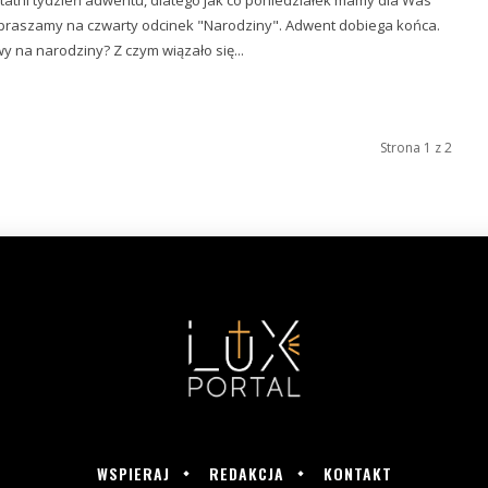
tni tydzień adwentu, dlatego jak co poniedziałek mamy dla Was
y na narodziny? Z czym wiązało się...
Strona 1 z 2
WSPIERAJ
REDAKCJA
KONTAKT