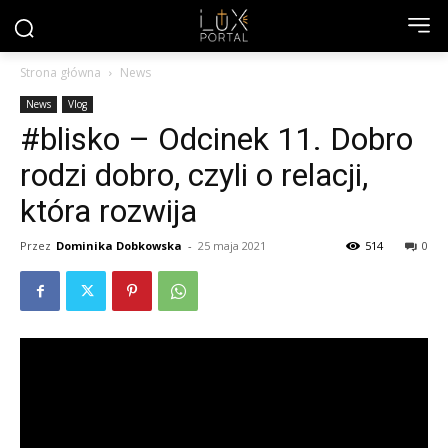
Strona główna
News
News
Vlog
#blisko – Odcinek 11. Dobro
rodzi dobro, czyli o relacji,
która rozwija
Przez
Dominika Dobkowska
-
25 maja 2021
514
0